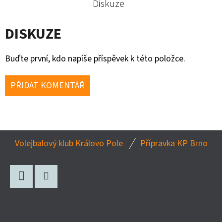
Diskuze
PACK
I.
DISKUZE
1
500
Kč
Buďte první, kdo napíše příspěvek k této položce.
PŘIDAT KOMENTÁŘ
Z
Volejbalový klub Královo Pole
Přípravka KP Brno
Á
P
A
Facebook
Instagram
T
Í