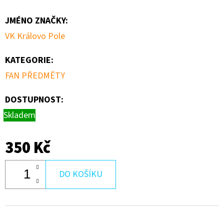
JMÉNO ZNAČKY
:
D
O
VK Královo Pole
P
O
KATEGORIE
:
R
FAN PŘEDMĚTY
U
Č
DOSTUPNOST:
U
Skladem
J
E
350 Kč
M
E
DO KOŠÍKU
ŽACTVO
-
START