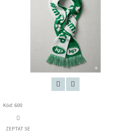
E
T
E
N
A
J
Í
T
?
Twitter
Facebook
Kód:
600
HLEDAT
ZEPTAT SE