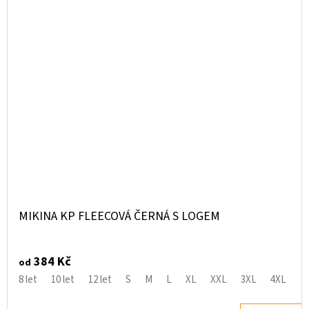
MIKINA KP FLEECOVÁ ČERNÁ S LOGEM
384 Kč
od
8 let
10 let
12 let
S
M
L
XL
XXL
3XL
4XL