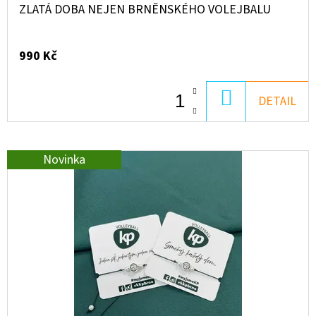
E
ZLATÁ DOBA NEJEN BRNĚNSKÉHO VOLEJBALU
T
E
990 Kč
N
A
DO
DETAIL
J
KOŠÍKU
Í
Novinka
T
?
HLEDAT