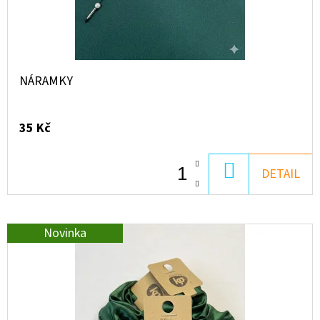
D
O
P
NÁRAMKY
O
R
U
35 Kč
Č
U
DO
DETAIL
J
KOŠÍKU
E
M
Novinka
E
ŽACTVO
-
START