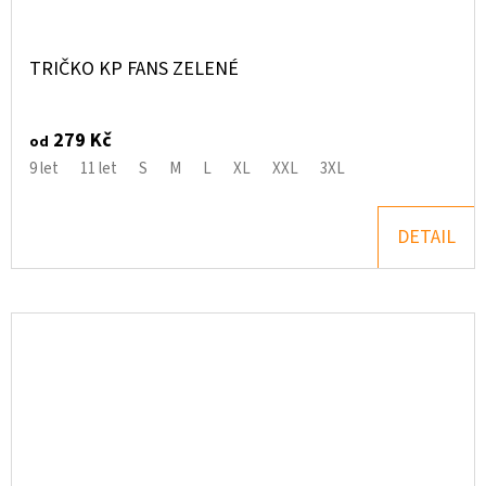
TRIČKO KP FANS ZELENÉ
279 Kč
od
9 let
11 let
S
M
L
XL
XXL
3XL
DETAIL