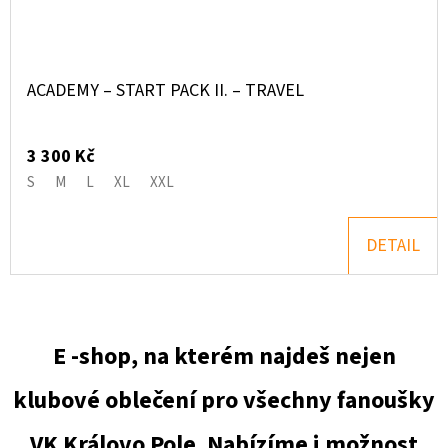
ACADEMY – START PACK II. – TRAVEL
3 300 Kč
S
M
L
XL
XXL
DETAIL
E -shop, na kterém najdeš nejen
klubové oblečení pro všechny fanoušky
VK Královo Pole. Nabízíme i možnost