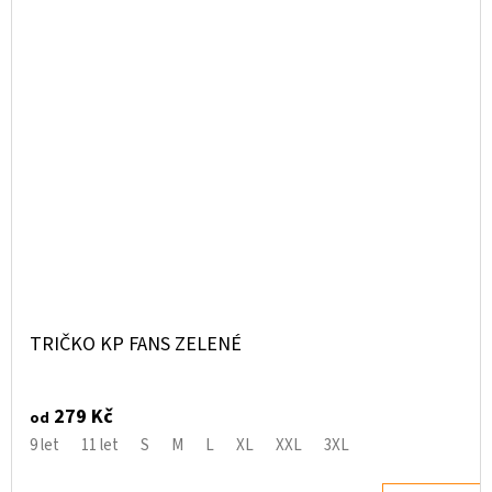
TRIČKO KP FANS ZELENÉ
279 Kč
od
9 let
11 let
S
M
L
XL
XXL
3XL