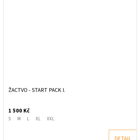
ŽACTVO - START PACK I.
1 500 Kč
S
M
L
XL
XXL
DETAIL