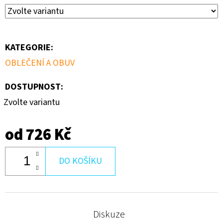
PACK
I.
1
500
Kč
KATEGORIE
:
OBLEČENÍ A OBUV
DOSTUPNOST:
Zvolte variantu
od
726 Kč
DO KOŠÍKU
Diskuze