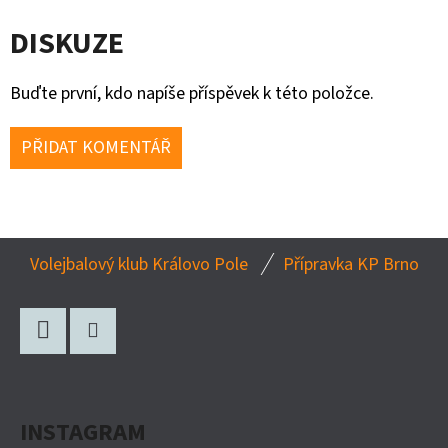
DISKUZE
Buďte první, kdo napíše příspěvek k této položce.
PŘIDAT KOMENTÁŘ
Z
Volejbalový klub Královo Pole
Přípravka KP Brno
Á
P
A
Facebook
Instagram
T
Í
INSTAGRAM