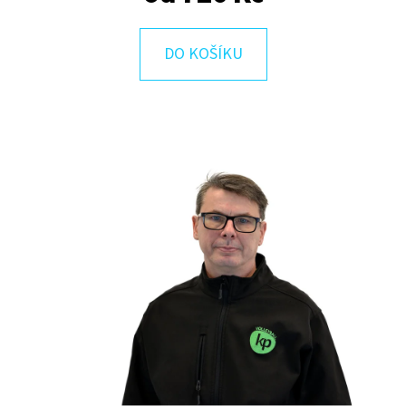
E
T
DO KOŠÍKU
E
N
A
J
Í
T
?
HLEDAT