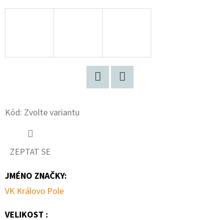
D
O
P
O
R
U
Twitter
Facebook
Č
U
Kód:
Zvolte variantu
J
E
M
ZEPTAT SE
E
JMÉNO ZNAČKY
:
VK Královo Pole
ŽACTVO
-
VELIKOST :
START