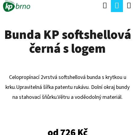
K
Hledat
Náku
Přejít
O
Zpět
Zpět
na
koší
Š
obsah
Bunda KP softshellová
Í
C
K
černá s logem
O
P
O
T
Celopropínací 2vrstvá softshellová bunda s krytkou u
Ř
krku.Upravitelná šířka patentu rukávu. Dolní okraj bundy
E
na stahovací šňůrku.Větru a voděodolný materiál.
B
U
J
od
726 Kč